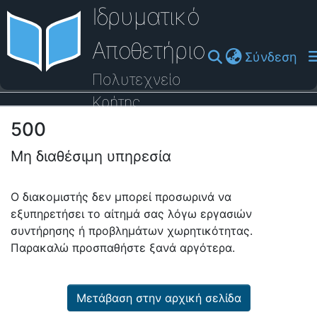
Ιδρυματικό
Αποθετήριο
(cu
Σύνδεση
Πολυτεχνείο
Κρήτης
500
Οδηγός Βοήθειας
Μη διαθέσιμη υπηρεσία
Ο διακομιστής δεν μπορεί προσωρινά να
εξυπηρετήσει το αίτημά σας λόγω εργασιών
συντήρησης ή προβλημάτων χωρητικότητας.
Παρακαλώ προσπαθήστε ξανά αργότερα.
Μετάβαση στην αρχική σελίδα