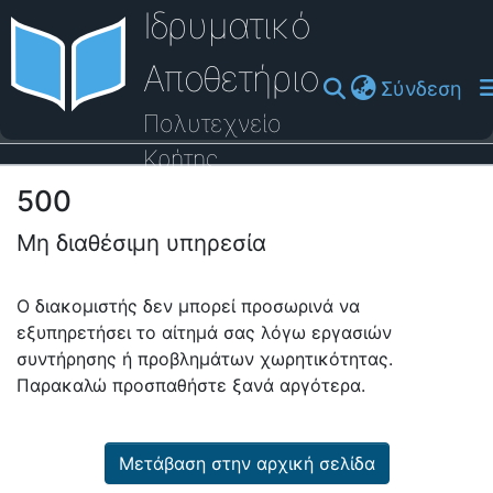
Ιδρυματικό
Αποθετήριο
(cu
Σύνδεση
Πολυτεχνείο
Κρήτης
500
Οδηγός Βοήθειας
Μη διαθέσιμη υπηρεσία
Ο διακομιστής δεν μπορεί προσωρινά να
εξυπηρετήσει το αίτημά σας λόγω εργασιών
συντήρησης ή προβλημάτων χωρητικότητας.
Παρακαλώ προσπαθήστε ξανά αργότερα.
Μετάβαση στην αρχική σελίδα