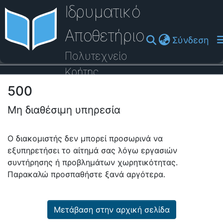
Ιδρυματικό
Αποθετήριο
(cu
Σύνδεση
Πολυτεχνείο
Κρήτης
500
Οδηγός Βοήθειας
Μη διαθέσιμη υπηρεσία
Ο διακομιστής δεν μπορεί προσωρινά να
εξυπηρετήσει το αίτημά σας λόγω εργασιών
συντήρησης ή προβλημάτων χωρητικότητας.
Παρακαλώ προσπαθήστε ξανά αργότερα.
Μετάβαση στην αρχική σελίδα