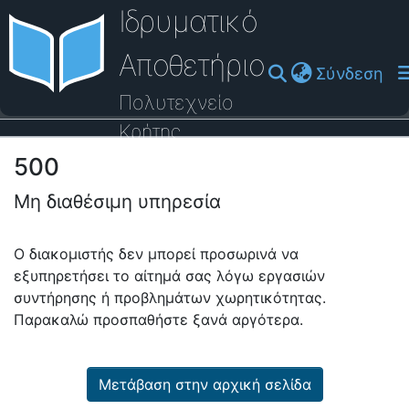
Ιδρυματικό
Αποθετήριο
(cu
Σύνδεση
Πολυτεχνείο
Κρήτης
500
Οδηγός Βοήθειας
Μη διαθέσιμη υπηρεσία
Ο διακομιστής δεν μπορεί προσωρινά να
εξυπηρετήσει το αίτημά σας λόγω εργασιών
συντήρησης ή προβλημάτων χωρητικότητας.
Παρακαλώ προσπαθήστε ξανά αργότερα.
Μετάβαση στην αρχική σελίδα