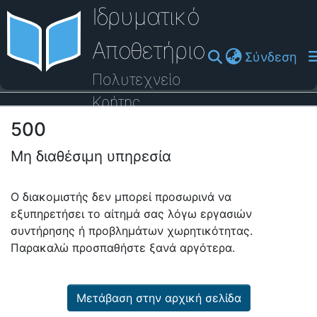
Ιδρυματικό
Αποθετήριο
(cu
Σύνδεση
Πολυτεχνείο
Κρήτης
500
Οδηγός Βοήθειας
Μη διαθέσιμη υπηρεσία
Ο διακομιστής δεν μπορεί προσωρινά να
εξυπηρετήσει το αίτημά σας λόγω εργασιών
συντήρησης ή προβλημάτων χωρητικότητας.
Παρακαλώ προσπαθήστε ξανά αργότερα.
Μετάβαση στην αρχική σελίδα