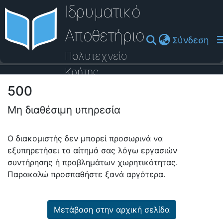
Ιδρυματικό
Αποθετήριο
(cu
Σύνδεση
Πολυτεχνείο
Κρήτης
500
Οδηγός Βοήθειας
Μη διαθέσιμη υπηρεσία
Ο διακομιστής δεν μπορεί προσωρινά να
εξυπηρετήσει το αίτημά σας λόγω εργασιών
συντήρησης ή προβλημάτων χωρητικότητας.
Παρακαλώ προσπαθήστε ξανά αργότερα.
Μετάβαση στην αρχική σελίδα