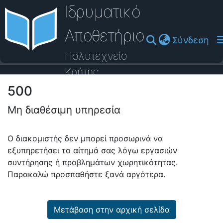
Ιδρυματικό
Αποθετήριο
(cu
Σύνδεση
Πολυτεχνείο
Κρήτης
500
Οδηγός Βοήθειας
Μη διαθέσιμη υπηρεσία
Ο διακομιστής δεν μπορεί προσωρινά να
εξυπηρετήσει το αίτημά σας λόγω εργασιών
συντήρησης ή προβλημάτων χωρητικότητας.
Παρακαλώ προσπαθήστε ξανά αργότερα.
Μετάβαση στην αρχική σελίδα