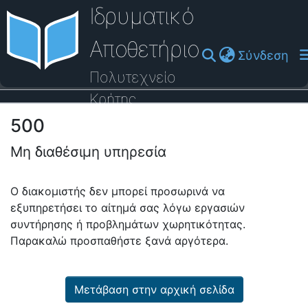
Ιδρυματικό
Αποθετήριο
(cu
Σύνδεση
Πολυτεχνείο
Κρήτης
500
Οδηγός Βοήθειας
Μη διαθέσιμη υπηρεσία
Ο διακομιστής δεν μπορεί προσωρινά να
εξυπηρετήσει το αίτημά σας λόγω εργασιών
συντήρησης ή προβλημάτων χωρητικότητας.
Παρακαλώ προσπαθήστε ξανά αργότερα.
Μετάβαση στην αρχική σελίδα