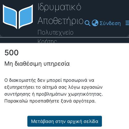
Ιδρυματικό
Αποθετήριο
(cu
Σύνδεση
Πολυτεχνείο
Κρήτης
500
Οδηγός Βοήθειας
Μη διαθέσιμη υπηρεσία
Ο διακομιστής δεν μπορεί προσωρινά να
εξυπηρετήσει το αίτημά σας λόγω εργασιών
συντήρησης ή προβλημάτων χωρητικότητας.
Παρακαλώ προσπαθήστε ξανά αργότερα.
Μετάβαση στην αρχική σελίδα