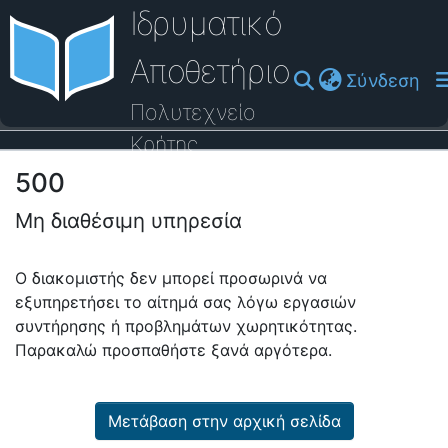
Ιδρυματικό
Αποθετήριο
(cu
Σύνδεση
Πολυτεχνείο
Κρήτης
500
Οδηγός Βοήθειας
Μη διαθέσιμη υπηρεσία
Ο διακομιστής δεν μπορεί προσωρινά να
εξυπηρετήσει το αίτημά σας λόγω εργασιών
συντήρησης ή προβλημάτων χωρητικότητας.
Παρακαλώ προσπαθήστε ξανά αργότερα.
Μετάβαση στην αρχική σελίδα