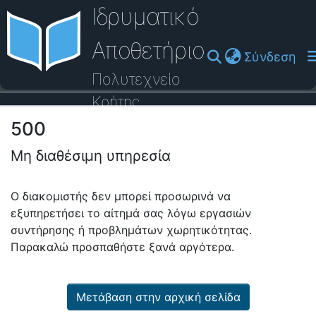
Ιδρυματικό
Αποθετήριο
(cu
Σύνδεση
Πολυτεχνείο
Κρήτης
500
Οδηγός Βοήθειας
Μη διαθέσιμη υπηρεσία
Ο διακομιστής δεν μπορεί προσωρινά να
εξυπηρετήσει το αίτημά σας λόγω εργασιών
συντήρησης ή προβλημάτων χωρητικότητας.
Παρακαλώ προσπαθήστε ξανά αργότερα.
Μετάβαση στην αρχική σελίδα