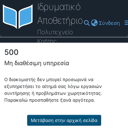
Ιδρυματικό
Αποθετήριο
(cu
Σύνδεση
Πολυτεχνείο
Κρήτης
500
Οδηγός Βοήθειας
Μη διαθέσιμη υπηρεσία
Ο διακομιστής δεν μπορεί προσωρινά να
εξυπηρετήσει το αίτημά σας λόγω εργασιών
συντήρησης ή προβλημάτων χωρητικότητας.
Παρακαλώ προσπαθήστε ξανά αργότερα.
Μετάβαση στην αρχική σελίδα