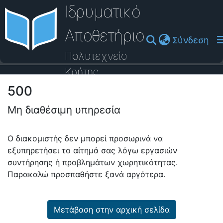
Ιδρυματικό
Αποθετήριο
(cu
Σύνδεση
Πολυτεχνείο
Κρήτης
500
Οδηγός Βοήθειας
Μη διαθέσιμη υπηρεσία
Ο διακομιστής δεν μπορεί προσωρινά να
εξυπηρετήσει το αίτημά σας λόγω εργασιών
συντήρησης ή προβλημάτων χωρητικότητας.
Παρακαλώ προσπαθήστε ξανά αργότερα.
Μετάβαση στην αρχική σελίδα