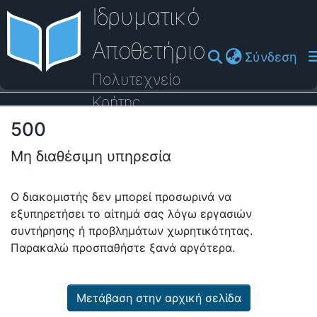
Ιδρυματικό
Αποθετήριο
(cu
Σύνδεση
Πολυτεχνείο
Κρήτης
500
Οδηγός Βοήθειας
Μη διαθέσιμη υπηρεσία
Ο διακομιστής δεν μπορεί προσωρινά να
εξυπηρετήσει το αίτημά σας λόγω εργασιών
συντήρησης ή προβλημάτων χωρητικότητας.
Παρακαλώ προσπαθήστε ξανά αργότερα.
Μετάβαση στην αρχική σελίδα