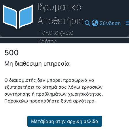
Ιδρυματικό
Αποθετήριο
(cu
Σύνδεση
Πολυτεχνείο
Κρήτης
500
Οδηγός Βοήθειας
Μη διαθέσιμη υπηρεσία
Ο διακομιστής δεν μπορεί προσωρινά να
εξυπηρετήσει το αίτημά σας λόγω εργασιών
συντήρησης ή προβλημάτων χωρητικότητας.
Παρακαλώ προσπαθήστε ξανά αργότερα.
Μετάβαση στην αρχική σελίδα