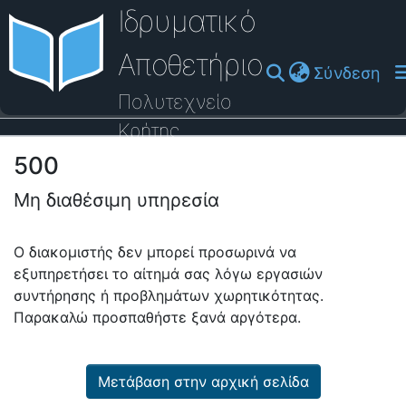
Ιδρυματικό
Αποθετήριο
(cu
Σύνδεση
Πολυτεχνείο
Κρήτης
500
Οδηγός Βοήθειας
Μη διαθέσιμη υπηρεσία
Ο διακομιστής δεν μπορεί προσωρινά να
εξυπηρετήσει το αίτημά σας λόγω εργασιών
συντήρησης ή προβλημάτων χωρητικότητας.
Παρακαλώ προσπαθήστε ξανά αργότερα.
Μετάβαση στην αρχική σελίδα