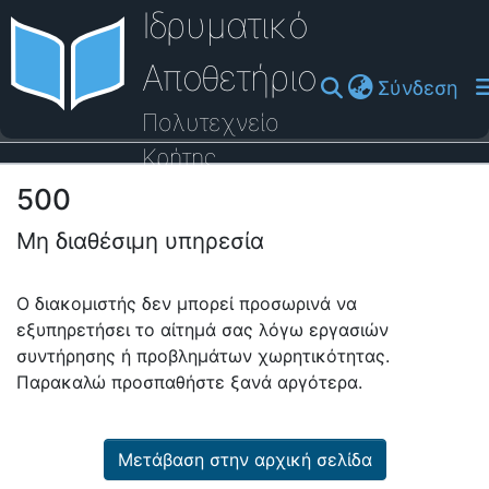
Ιδρυματικό
Αποθετήριο
(cu
Σύνδεση
Πολυτεχνείο
Κρήτης
500
Οδηγός Βοήθειας
Μη διαθέσιμη υπηρεσία
Ο διακομιστής δεν μπορεί προσωρινά να
εξυπηρετήσει το αίτημά σας λόγω εργασιών
συντήρησης ή προβλημάτων χωρητικότητας.
Παρακαλώ προσπαθήστε ξανά αργότερα.
Μετάβαση στην αρχική σελίδα