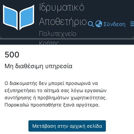
Ιδρυματικό
Αποθετήριο
(cu
Σύνδεση
Πολυτεχνείο
Κρήτης
500
Οδηγός Βοήθειας
Μη διαθέσιμη υπηρεσία
Ο διακομιστής δεν μπορεί προσωρινά να
εξυπηρετήσει το αίτημά σας λόγω εργασιών
συντήρησης ή προβλημάτων χωρητικότητας.
Παρακαλώ προσπαθήστε ξανά αργότερα.
Μετάβαση στην αρχική σελίδα