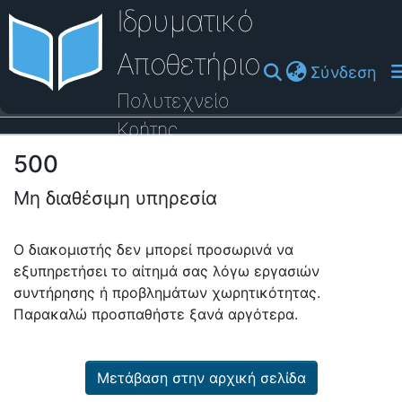
Ιδρυματικό
Αποθετήριο
(cu
Σύνδεση
Πολυτεχνείο
Κρήτης
500
Οδηγός Βοήθειας
Μη διαθέσιμη υπηρεσία
Ο διακομιστής δεν μπορεί προσωρινά να
εξυπηρετήσει το αίτημά σας λόγω εργασιών
συντήρησης ή προβλημάτων χωρητικότητας.
Παρακαλώ προσπαθήστε ξανά αργότερα.
Μετάβαση στην αρχική σελίδα