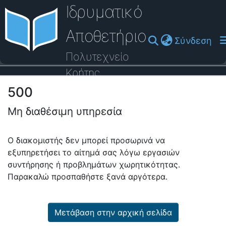
Ιδρυματικό
Αποθετήριο
(cu
Σύνδεση
Πολυτεχνείο
Κρήτης
500
Οδηγός Βοήθειας
Μη διαθέσιμη υπηρεσία
Ο διακομιστής δεν μπορεί προσωρινά να
εξυπηρετήσει το αίτημά σας λόγω εργασιών
συντήρησης ή προβλημάτων χωρητικότητας.
Παρακαλώ προσπαθήστε ξανά αργότερα.
Μετάβαση στην αρχική σελίδα