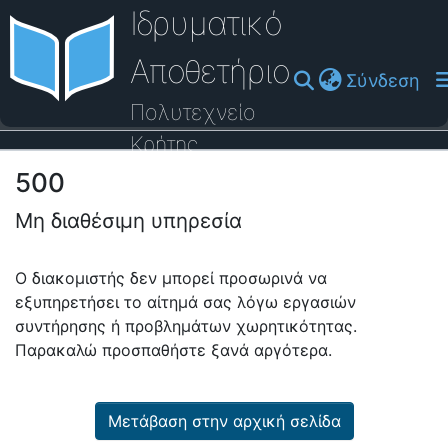
Ιδρυματικό
Αποθετήριο
(cu
Σύνδεση
Πολυτεχνείο
Κρήτης
500
Οδηγός Βοήθειας
Μη διαθέσιμη υπηρεσία
Ο διακομιστής δεν μπορεί προσωρινά να
εξυπηρετήσει το αίτημά σας λόγω εργασιών
συντήρησης ή προβλημάτων χωρητικότητας.
Παρακαλώ προσπαθήστε ξανά αργότερα.
Μετάβαση στην αρχική σελίδα