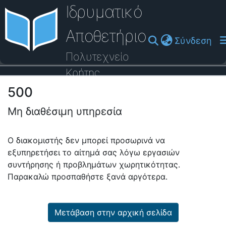
Ιδρυματικό
Αποθετήριο
(cu
Σύνδεση
Πολυτεχνείο
Κρήτης
500
Οδηγός Βοήθειας
Μη διαθέσιμη υπηρεσία
Ο διακομιστής δεν μπορεί προσωρινά να
εξυπηρετήσει το αίτημά σας λόγω εργασιών
συντήρησης ή προβλημάτων χωρητικότητας.
Παρακαλώ προσπαθήστε ξανά αργότερα.
Μετάβαση στην αρχική σελίδα