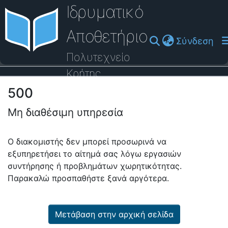
Ιδρυματικό
Αποθετήριο
(cu
Σύνδεση
Πολυτεχνείο
Κρήτης
500
Οδηγός Βοήθειας
Μη διαθέσιμη υπηρεσία
Ο διακομιστής δεν μπορεί προσωρινά να
εξυπηρετήσει το αίτημά σας λόγω εργασιών
συντήρησης ή προβλημάτων χωρητικότητας.
Παρακαλώ προσπαθήστε ξανά αργότερα.
Μετάβαση στην αρχική σελίδα