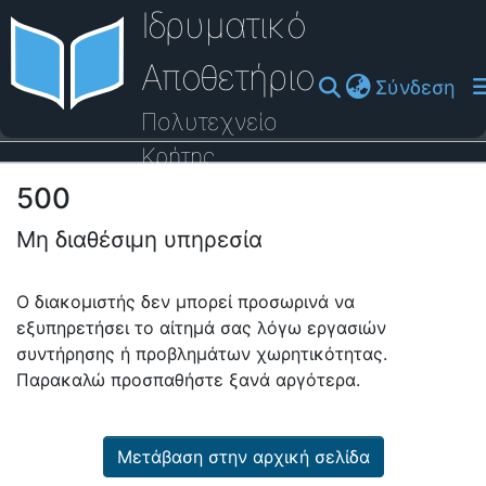
Ιδρυματικό
Αποθετήριο
(cu
Σύνδεση
Πολυτεχνείο
Κρήτης
500
Οδηγός Βοήθειας
Μη διαθέσιμη υπηρεσία
Ο διακομιστής δεν μπορεί προσωρινά να
εξυπηρετήσει το αίτημά σας λόγω εργασιών
συντήρησης ή προβλημάτων χωρητικότητας.
Παρακαλώ προσπαθήστε ξανά αργότερα.
Μετάβαση στην αρχική σελίδα