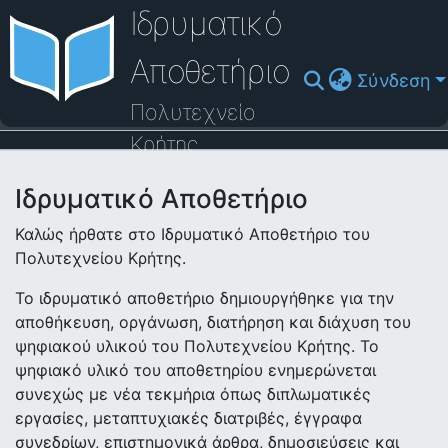
Ιδρυματικό
Αποθετήριο
Σύνδεση
Πολυτεχνείο
Κρήτης
Κοινότητες & Συλλογές
Ιδρυματικό Αποθετήριο
Πλοήγηση στο Αποθετήριο
Καλώς ήρθατε στο Ιδρυματικό Αποθετήριο του
Πολυτεχνείου Κρήτης.
Στατιστικά
Το ιδρυματικό αποθετήριο δημιουργήθηκε για την
Επικοινωνία
αποθήκευση, οργάνωση, διατήρηση και διάχυση του
ψηφιακού υλικού του Πολυτεχνείου Κρήτης. Το
Οδηγός Βοήθειας
ψηφιακό υλικό του αποθετηρίου ενημερώνεται
συνεχώς με νέα τεκμήρια όπως διπλωματικές
εργασίες, μεταπτυχιακές διατριβές, έγγραφα
συνεδρίων, επιστημονικά άρθρα, δημοσιεύσεις και